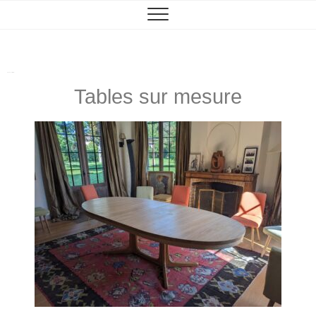
Ajoutez votre titre ici
Tables sur mesure