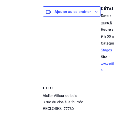
DÉTAI
Ajouter au calendrier
Date :
mars 8
Heure :
9 h 00 m
Catégo
Stages
Site :
www.affl
s
LIEU
Atelier Affleur de bois
3 rue du clos à la fourrée
RECLOSES
,
77760