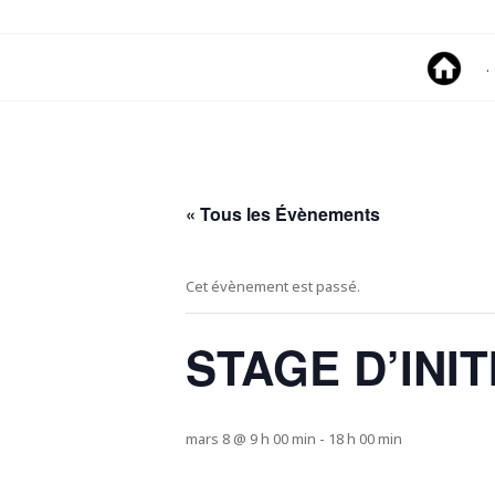
Skip
to
content
.
« Tous les Évènements
Cet évènement est passé.
STAGE D’INI
mars 8 @ 9 h 00 min
-
18 h 00 min